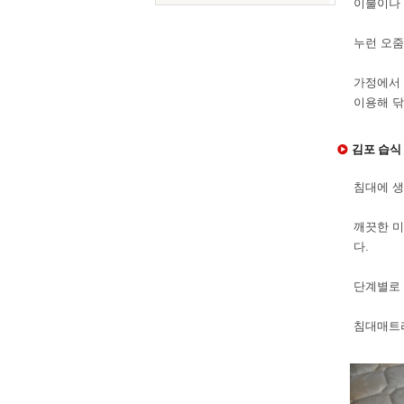
이불이나 
누런 오줌
가정에서 
이용해 닦
김포 습식 
침대에 생
깨끗한 미
다.
단계별로 
침대매트