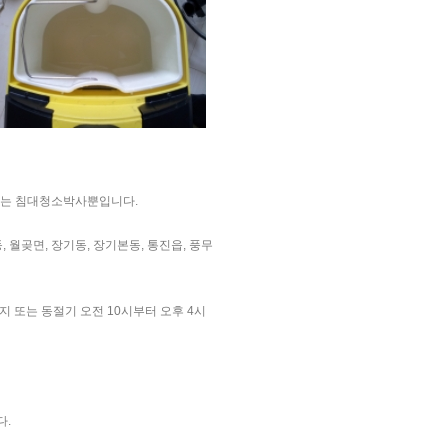
업체는 침대청소박사뿐입니다.
, 월곶면, 장기동, 장기본동, 통진읍, 풍무
지 또는 동절기 오전 10시부터 오후 4시
다.