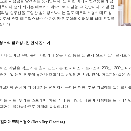
요한 시점임을 알려주는 증거입니다. 또 어린 아이나 반려동물의 침
얼룩이나 냄새 제거는 매트리스세탁으로 해결할 수 있습니다. 개별 침
클리닝 솔루션을 도입한 침대청소박사는 김포
매트리스청소 대표 침
체로서
오직 매트릭스청소 한 가지만 전문화해
여러분의 침대 건강을
습니다.
청소의 필요성 - 집 먼지 진드기
거나 일어날 무렵 몸이 가렵거나 잦은 기침 등은 집 먼지 진드기 알레르기로 
어진 각질을 먹고 사는 침대 진드기는 퀸 사이즈 매트리스에 200만~300만 
러기, 알 등이 피부에 닿거나 호흡기로 유입되면 비염, 천식, 아토피와 같은 
 환절기에 증상이 더 심해지는 편이지만 무더운 여름, 추운 겨울에도 알레르기를
이는 시트, 뿌리는 스프레이, 차단 커버 등 다양한 제품이 시중에는 판매되지
 제거는 불가능하므로 한계에 봉착합니다.
대매트리스청소 (Deep Dry Cleaning)