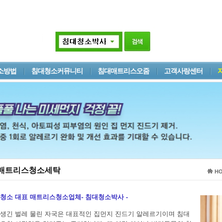
소방법
침대청소커뮤니티
침대매트리스오줌
고객사랑센터
대매트리스청소세탁
H
청소 대표 매트리스청소업체- 침대청소박사 -
생긴 벌레 물린 자국은 대표적인 집먼지 진드기 알레르기이며 침대