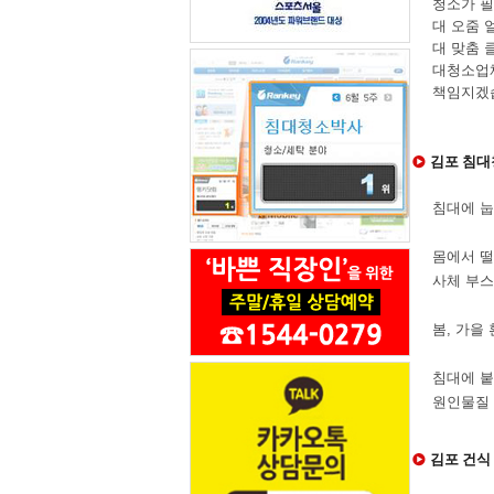
청소가 필
대 오줌 
대 맞춤 
대청소업
책임지겠
김포 침대
침대에 눕
몸에서 떨
사체 부스
봄, 가을
침대에 붙
원인물질
김포 건식 침