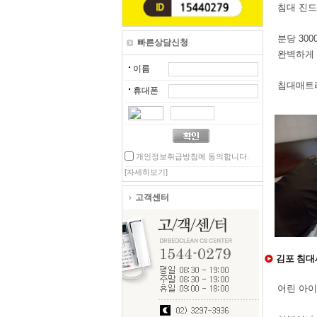
침대 진드
분당 30
빠른상담신청
완벽하게
이름
침대매트
휴대폰
개인정보취급방침에 동의합니다.
[자세히보기]
고객센터
김포 침대
어린 아이